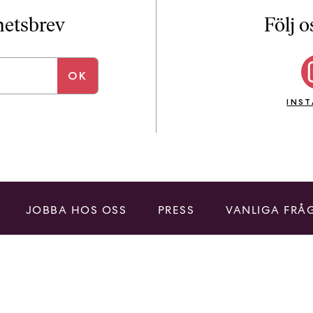
i
T
yhetsbrev
Följ o
a
n
k
e
INS
JOBBA HOS OSS
PRESS
VANLIGA FRÅ