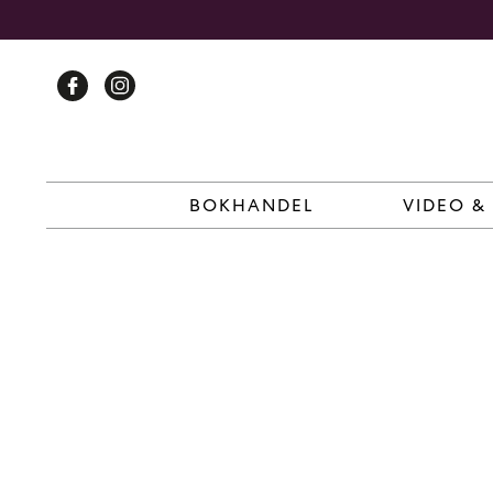
Skip
to
content
BOKHANDEL
VIDEO &