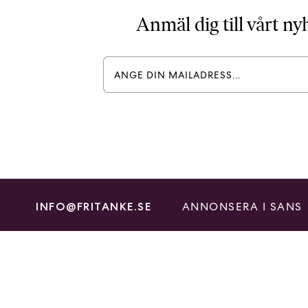
Anmäl dig till vårt n
ANNONSERA I SANS
INFO@FRITANKE.SE