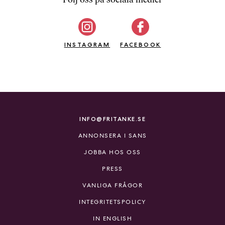
b
ö
c
INSTAGRAM
k
FACEBOOK
e
r
o
n
l
i
INFO@FRITANKE.SE
n
ANNONSERA I SANS
e
h
JOBBA HOS OSS
o
PRESS
s
F
VANLIGA FRÅGOR
r
INTEGRITETSPOLICY
i
T
IN ENGLISH