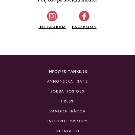
b
ö
c
INSTAGRAM
k
FACEBOOK
e
r
o
n
l
i
INFO@FRITANKE.SE
n
ANNONSERA I SANS
e
h
JOBBA HOS OSS
o
PRESS
s
F
VANLIGA FRÅGOR
r
INTEGRITETSPOLICY
i
T
IN ENGLISH