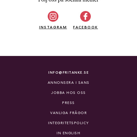
b
ö
c
INSTAGRAM
k
FACEBOOK
e
r
o
n
l
i
INFO@FRITANKE.SE
n
ANNONSERA I SANS
e
h
JOBBA HOS OSS
o
PRESS
s
F
VANLIGA FRÅGOR
r
INTEGRITETSPOLICY
i
T
IN ENGLISH