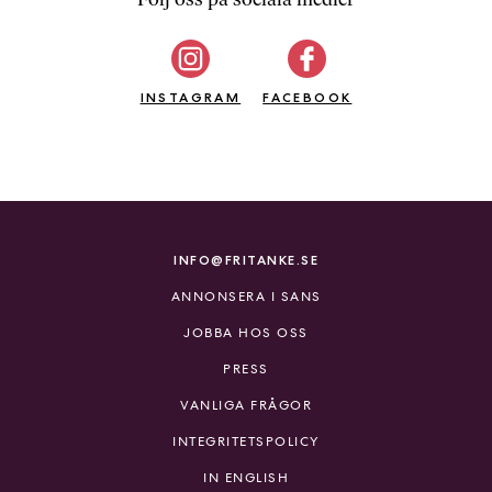
b
ö
c
INSTAGRAM
k
FACEBOOK
e
r
o
n
l
i
INFO@FRITANKE.SE
n
ANNONSERA I SANS
e
h
JOBBA HOS OSS
o
PRESS
s
F
VANLIGA FRÅGOR
r
INTEGRITETSPOLICY
i
T
IN ENGLISH