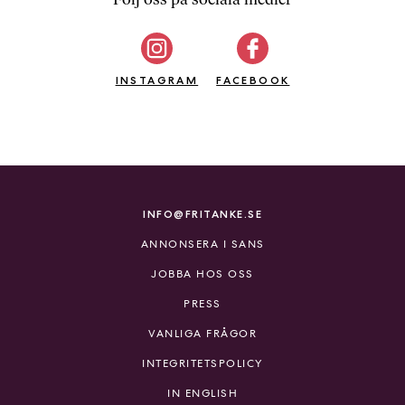
b
ö
c
INSTAGRAM
k
FACEBOOK
e
r
o
n
l
i
INFO@FRITANKE.SE
n
ANNONSERA I SANS
e
h
JOBBA HOS OSS
o
PRESS
s
F
VANLIGA FRÅGOR
r
INTEGRITETSPOLICY
i
T
IN ENGLISH