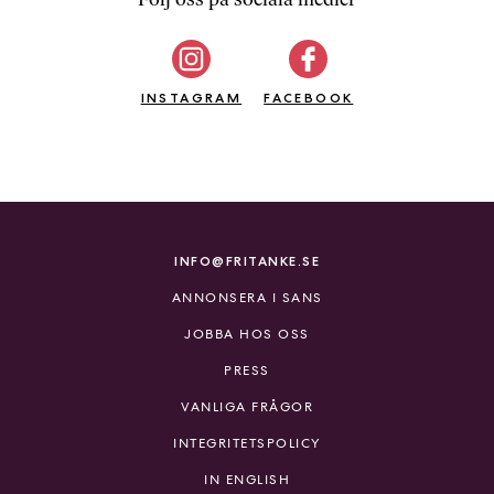
b
ö
c
INSTAGRAM
k
FACEBOOK
e
r
o
n
l
i
INFO@FRITANKE.SE
n
ANNONSERA I SANS
e
h
JOBBA HOS OSS
o
PRESS
s
F
VANLIGA FRÅGOR
r
INTEGRITETSPOLICY
i
T
IN ENGLISH