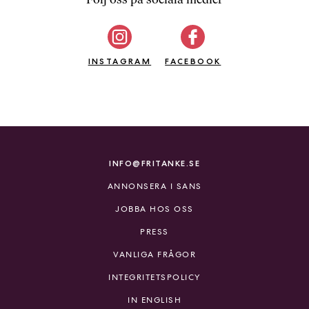
b
ö
c
INSTAGRAM
k
FACEBOOK
e
r
o
n
l
i
INFO@FRITANKE.SE
n
ANNONSERA I SANS
e
h
JOBBA HOS OSS
o
PRESS
s
F
VANLIGA FRÅGOR
r
INTEGRITETSPOLICY
i
T
IN ENGLISH