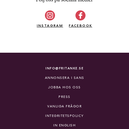
b
ö
c
INSTAGRAM
k
FACEBOOK
e
r
o
n
l
i
INFO@FRITANKE.SE
n
ANNONSERA I SANS
e
h
JOBBA HOS OSS
o
PRESS
s
F
VANLIGA FRÅGOR
r
INTEGRITETSPOLICY
i
T
IN ENGLISH