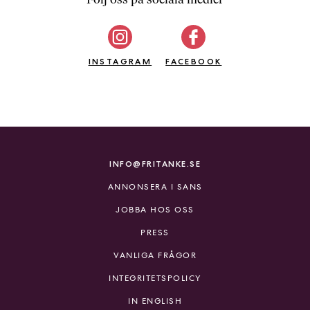
b
ö
c
INSTAGRAM
k
FACEBOOK
e
r
o
n
l
i
INFO@FRITANKE.SE
n
ANNONSERA I SANS
e
h
JOBBA HOS OSS
o
PRESS
s
F
VANLIGA FRÅGOR
r
INTEGRITETSPOLICY
i
T
IN ENGLISH