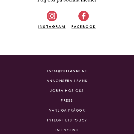
b
ö
c
INSTAGRAM
k
FACEBOOK
e
r
o
n
l
i
INFO@FRITANKE.SE
n
ANNONSERA I SANS
e
h
JOBBA HOS OSS
o
PRESS
s
F
VANLIGA FRÅGOR
r
INTEGRITETSPOLICY
i
T
IN ENGLISH