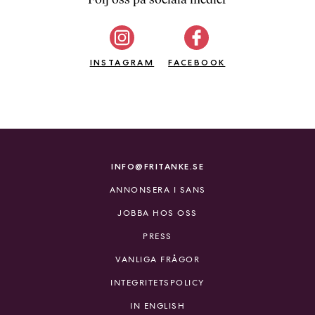
b
ö
c
INSTAGRAM
k
FACEBOOK
e
r
o
n
l
i
INFO@FRITANKE.SE
n
ANNONSERA I SANS
e
h
JOBBA HOS OSS
o
PRESS
s
F
VANLIGA FRÅGOR
r
INTEGRITETSPOLICY
i
T
IN ENGLISH