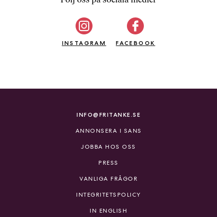
b
ö
c
INSTAGRAM
k
FACEBOOK
e
r
o
n
l
i
INFO@FRITANKE.SE
n
ANNONSERA I SANS
e
h
JOBBA HOS OSS
o
PRESS
s
F
VANLIGA FRÅGOR
r
INTEGRITETSPOLICY
i
T
IN ENGLISH