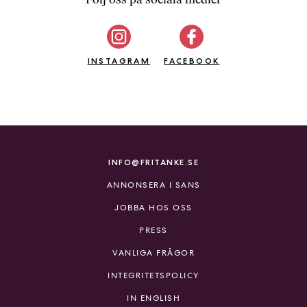
b
ö
c
INSTAGRAM
k
FACEBOOK
e
r
o
n
l
i
INFO@FRITANKE.SE
n
ANNONSERA I SANS
e
h
JOBBA HOS OSS
o
PRESS
s
F
VANLIGA FRÅGOR
r
INTEGRITETSPOLICY
i
T
IN ENGLISH