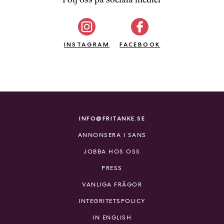
b
ö
c
INSTAGRAM
k
FACEBOOK
e
r
o
n
l
i
INFO@FRITANKE.SE
n
ANNONSERA I SANS
e
h
JOBBA HOS OSS
o
PRESS
s
F
VANLIGA FRÅGOR
r
INTEGRITETSPOLICY
i
T
IN ENGLISH