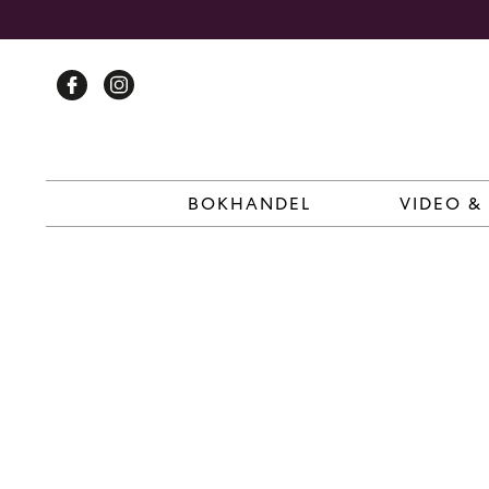
Skip
to
content
BOKHANDEL
VIDEO &