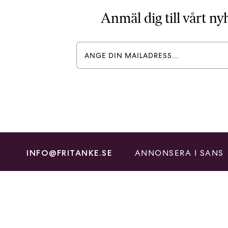
Anmäl dig till vårt n
ANNONSERA I SANS
INFO@FRITANKE.SE