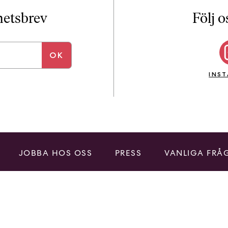
i
T
yhetsbrev
Följ o
a
n
k
e
INS
JOBBA HOS OSS
PRESS
VANLIGA FRÅ