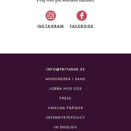
b
ö
c
INSTAGRAM
k
FACEBOOK
e
r
o
n
l
i
INFO@FRITANKE.SE
n
ANNONSERA I SANS
e
h
JOBBA HOS OSS
o
PRESS
s
F
VANLIGA FRÅGOR
r
INTEGRITETSPOLICY
i
T
IN ENGLISH