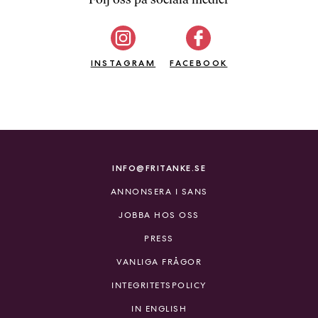
b
ö
c
INSTAGRAM
k
FACEBOOK
e
r
o
n
l
i
INFO@FRITANKE.SE
n
ANNONSERA I SANS
e
h
JOBBA HOS OSS
o
PRESS
s
F
VANLIGA FRÅGOR
r
INTEGRITETSPOLICY
i
T
IN ENGLISH