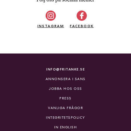
b
ö
c
INSTAGRAM
k
FACEBOOK
e
r
o
n
l
i
INFO@FRITANKE.SE
n
ANNONSERA I SANS
e
h
JOBBA HOS OSS
o
PRESS
s
F
VANLIGA FRÅGOR
r
INTEGRITETSPOLICY
i
T
IN ENGLISH