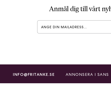
Anmäl dig till vårt n
ANNONSERA I SANS
INFO@FRITANKE.SE