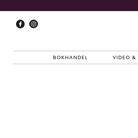
Skip
to
content
BOKHANDEL
VIDEO &