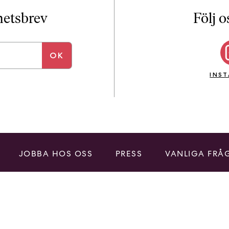
i
T
yhetsbrev
Följ o
a
n
k
e
INS
JOBBA HOS OSS
PRESS
VANLIGA FRÅ