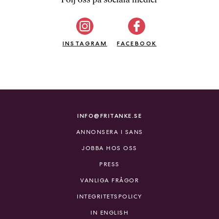
b
ö
c
INSTAGRAM
k
FACEBOOK
e
r
o
n
l
i
INFO@FRITANKE.SE
n
ANNONSERA I SANS
e
h
JOBBA HOS OSS
o
PRESS
s
F
VANLIGA FRÅGOR
r
INTEGRITETSPOLICY
i
T
IN ENGLISH