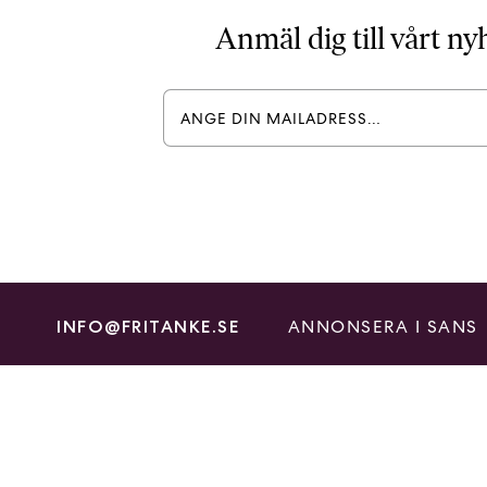
Anmäl dig till vårt n
ANNONSERA I SANS
INFO@FRITANKE.SE