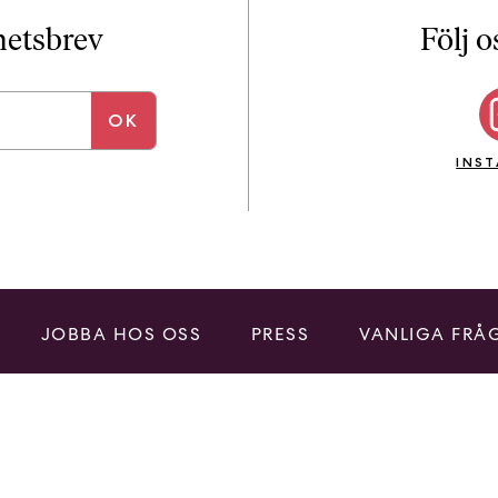
i
T
yhetsbrev
Följ o
a
n
k
e
INS
JOBBA HOS OSS
PRESS
VANLIGA FRÅ