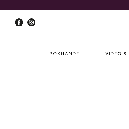
Skip
to
content
BOKHANDEL
VIDEO &