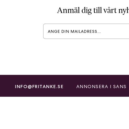
Anmäl dig till vårt n
ANNONSERA I SANS
INFO@FRITANKE.SE