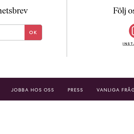
i
T
yhetsbrev
Följ o
a
n
k
e
INS
JOBBA HOS OSS
PRESS
VANLIGA FRÅ