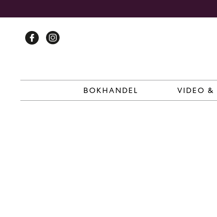
Skip
to
content
BOKHANDEL
VIDEO &