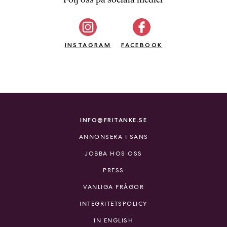
b
ö
c
INSTAGRAM
k
FACEBOOK
e
r
o
n
l
i
INFO@FRITANKE.SE
n
ANNONSERA I SANS
e
h
JOBBA HOS OSS
o
PRESS
s
F
VANLIGA FRÅGOR
r
INTEGRITETSPOLICY
i
T
IN ENGLISH