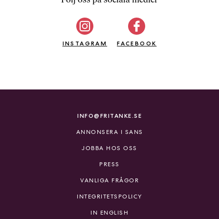
b
ö
c
INSTAGRAM
k
FACEBOOK
e
r
o
n
l
i
INFO@FRITANKE.SE
n
ANNONSERA I SANS
e
h
JOBBA HOS OSS
o
PRESS
s
F
VANLIGA FRÅGOR
r
INTEGRITETSPOLICY
i
T
IN ENGLISH