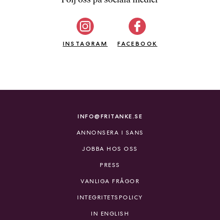
b
ö
c
INSTAGRAM
k
FACEBOOK
e
r
o
n
l
i
INFO@FRITANKE.SE
n
ANNONSERA I SANS
e
h
JOBBA HOS OSS
o
PRESS
s
F
VANLIGA FRÅGOR
r
INTEGRITETSPOLICY
i
T
IN ENGLISH