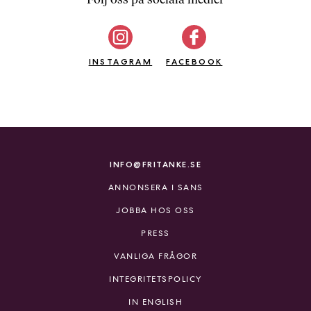
b
ö
c
INSTAGRAM
k
FACEBOOK
e
r
o
n
l
i
INFO@FRITANKE.SE
n
ANNONSERA I SANS
e
h
JOBBA HOS OSS
o
PRESS
s
F
VANLIGA FRÅGOR
r
INTEGRITETSPOLICY
i
T
IN ENGLISH