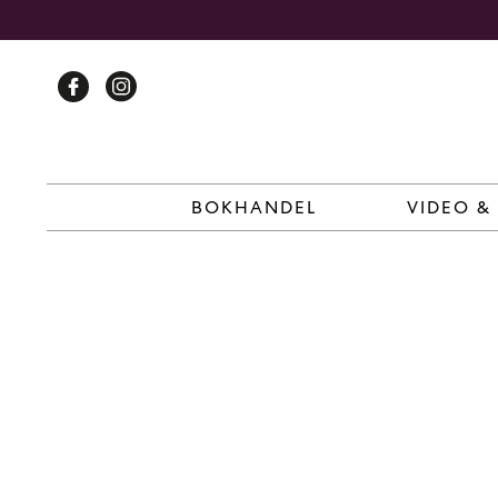
Skip
to
content
BOKHANDEL
VIDEO &