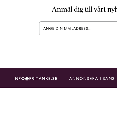
Anmäl dig till vårt n
ANNONSERA I SANS
INFO@FRITANKE.SE