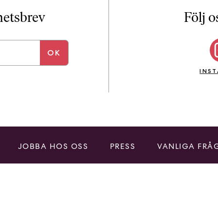
i
T
yhetsbrev
Följ o
a
n
k
e
INS
JOBBA HOS OSS
PRESS
VANLIGA FRÅ