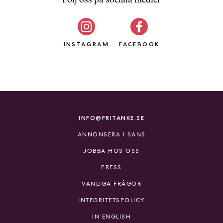
b
ö
c
INSTAGRAM
k
FACEBOOK
e
r
o
n
l
i
INFO@FRITANKE.SE
n
ANNONSERA I SANS
e
h
JOBBA HOS OSS
o
PRESS
s
F
VANLIGA FRÅGOR
r
INTEGRITETSPOLICY
i
T
IN ENGLISH