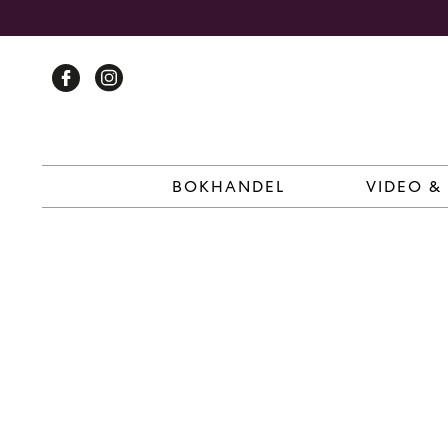
Skip
to
content
BOKHANDEL
VIDEO &