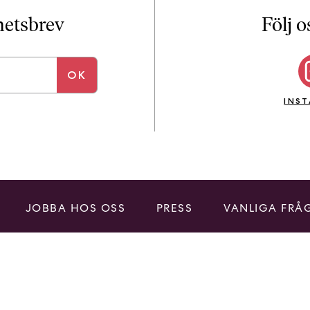
i
T
yhetsbrev
Följ o
a
n
k
e
INS
JOBBA HOS OSS
PRESS
VANLIGA FRÅ