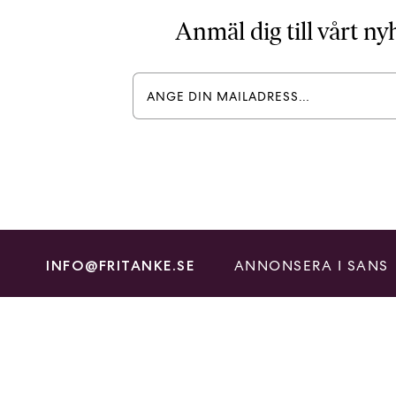
Anmäl dig till vårt n
ANNONSERA I SANS
INFO@FRITANKE.SE