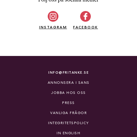
b
ö
c
INSTAGRAM
k
FACEBOOK
e
r
o
n
l
i
INFO@FRITANKE.SE
n
ANNONSERA I SANS
e
h
JOBBA HOS OSS
o
PRESS
s
F
VANLIGA FRÅGOR
r
INTEGRITETSPOLICY
i
T
IN ENGLISH