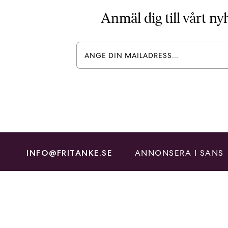
Anmäl dig till vårt n
ANNONSERA I SANS
INFO@FRITANKE.SE