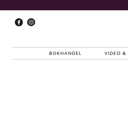
Skip
to
content
BOKHANDEL
VIDEO &