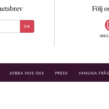
i
T
yhetsbrev
Följ o
a
n
k
e
INS
JOBBA HOS OSS
PRESS
VANLIGA FRÅ