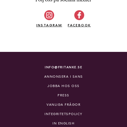
b
ö
c
INSTAGRAM
k
FACEBOOK
e
r
o
n
l
i
INFO@FRITANKE.SE
n
ANNONSERA I SANS
e
h
JOBBA HOS OSS
o
PRESS
s
F
VANLIGA FRÅGOR
r
INTEGRITETSPOLICY
i
T
IN ENGLISH