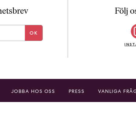
i
T
yhetsbrev
Följ o
a
n
k
e
INS
JOBBA HOS OSS
PRESS
VANLIGA FRÅ