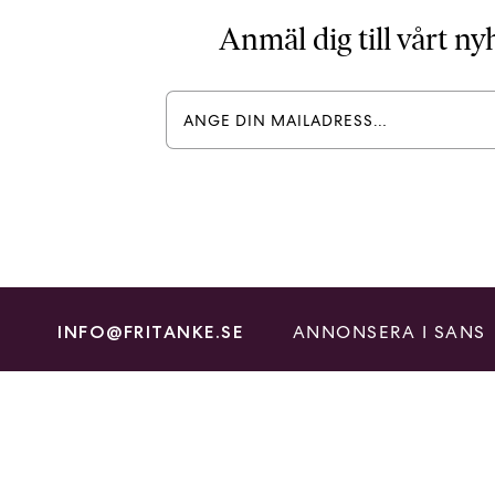
Anmäl dig till vårt n
ANNONSERA I SANS
INFO@FRITANKE.SE