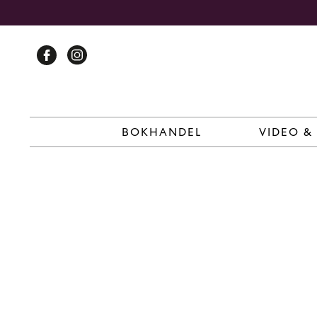
Skip
to
content
BOKHANDEL
VIDEO &