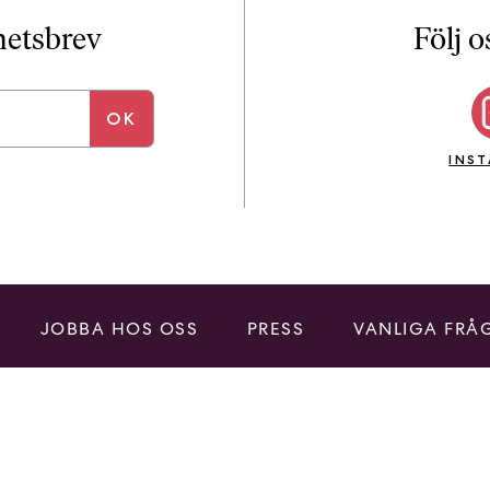
i
T
yhetsbrev
Följ o
a
n
k
e
INS
JOBBA HOS OSS
PRESS
VANLIGA FRÅ