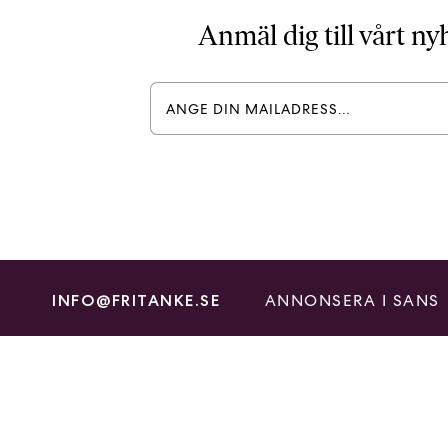
Anmäl dig till vårt n
ANNONSERA I SANS
INFO@FRITANKE.SE