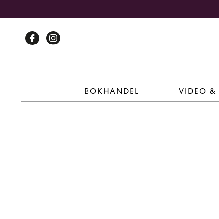
Skip
to
content
BOKHANDEL
VIDEO &