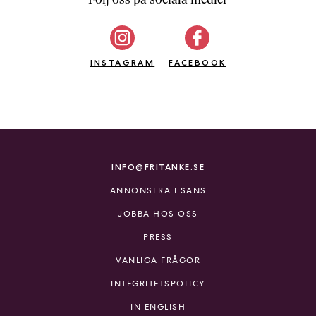
b
ö
c
INSTAGRAM
k
FACEBOOK
e
r
o
n
l
i
INFO@FRITANKE.SE
n
ANNONSERA I SANS
e
h
JOBBA HOS OSS
o
PRESS
s
F
VANLIGA FRÅGOR
r
INTEGRITETSPOLICY
i
T
IN ENGLISH