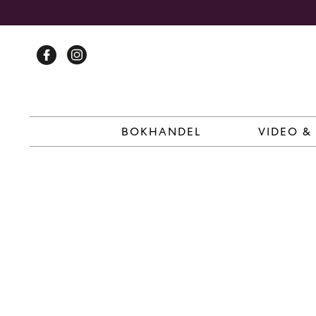
Skip
to
content
BOKHANDEL
VIDEO &