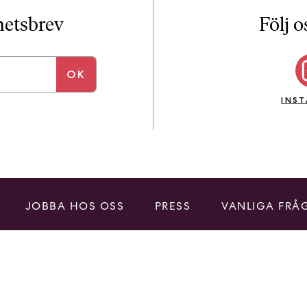
i
T
yhetsbrev
Följ o
a
n
k
e
INS
JOBBA HOS OSS
PRESS
VANLIGA FRÅ