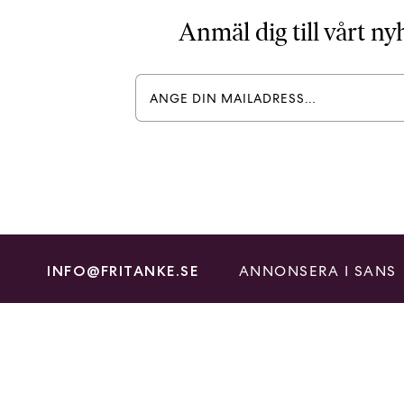
Anmäl dig till vårt n
ANNONSERA I SANS
INFO@FRITANKE.SE