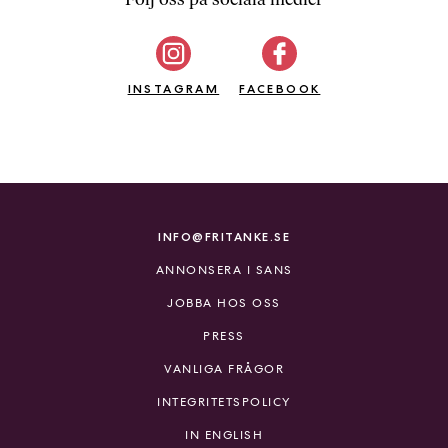
b
ö
c
INSTAGRAM
k
FACEBOOK
e
r
o
n
l
i
INFO@FRITANKE.SE
n
ANNONSERA I SANS
e
h
JOBBA HOS OSS
o
PRESS
s
F
VANLIGA FRÅGOR
r
INTEGRITETSPOLICY
i
T
IN ENGLISH