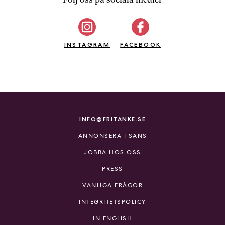
b
ö
c
INSTAGRAM
k
FACEBOOK
e
r
o
n
l
i
INFO@FRITANKE.SE
n
ANNONSERA I SANS
e
h
JOBBA HOS OSS
o
PRESS
s
F
VANLIGA FRÅGOR
r
INTEGRITETSPOLICY
i
T
IN ENGLISH