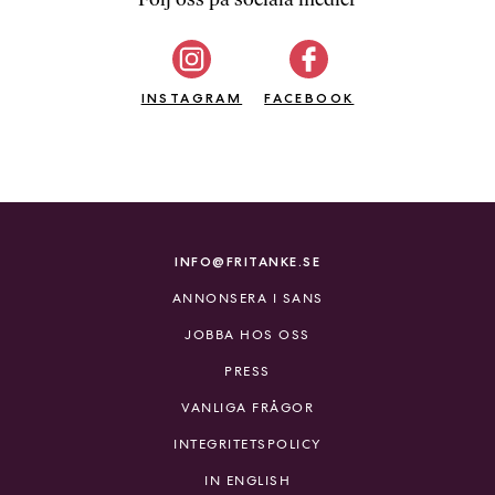
b
ö
c
INSTAGRAM
k
FACEBOOK
e
r
o
n
l
i
INFO@FRITANKE.SE
n
ANNONSERA I SANS
e
h
JOBBA HOS OSS
o
PRESS
s
F
VANLIGA FRÅGOR
r
INTEGRITETSPOLICY
i
T
IN ENGLISH