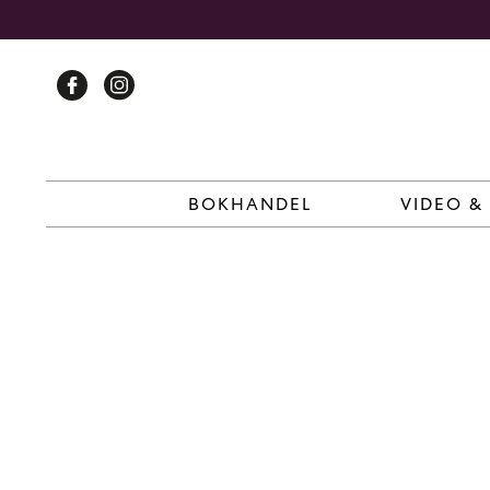
Skip
to
content
BOKHANDEL
VIDEO &