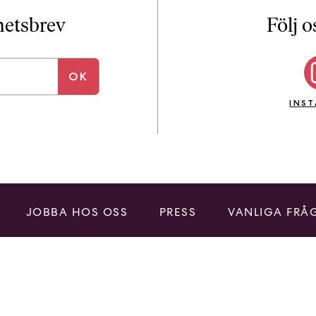
i
T
yhetsbrev
Följ o
a
n
k
e
INS
JOBBA HOS OSS
PRESS
VANLIGA FRÅ