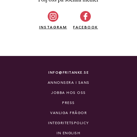
b
ö
c
INSTAGRAM
k
FACEBOOK
e
r
o
n
l
i
INFO@FRITANKE.SE
n
ANNONSERA I SANS
e
h
JOBBA HOS OSS
o
PRESS
s
F
VANLIGA FRÅGOR
r
INTEGRITETSPOLICY
i
T
IN ENGLISH