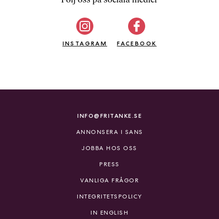
b
ö
c
INSTAGRAM
k
FACEBOOK
e
r
o
n
l
i
INFO@FRITANKE.SE
n
ANNONSERA I SANS
e
h
JOBBA HOS OSS
o
PRESS
s
F
VANLIGA FRÅGOR
r
INTEGRITETSPOLICY
i
T
IN ENGLISH