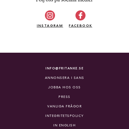
b
ö
c
INSTAGRAM
k
FACEBOOK
e
r
o
n
l
i
INFO@FRITANKE.SE
n
ANNONSERA I SANS
e
h
JOBBA HOS OSS
o
PRESS
s
F
VANLIGA FRÅGOR
r
INTEGRITETSPOLICY
i
T
IN ENGLISH