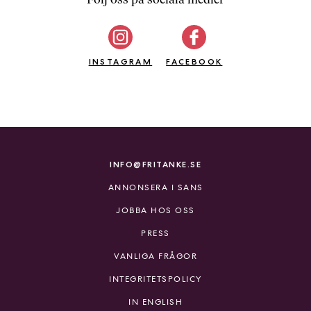
b
ö
c
INSTAGRAM
k
FACEBOOK
e
r
o
n
l
i
INFO@FRITANKE.SE
n
ANNONSERA I SANS
e
h
JOBBA HOS OSS
o
PRESS
s
F
VANLIGA FRÅGOR
r
INTEGRITETSPOLICY
i
T
IN ENGLISH