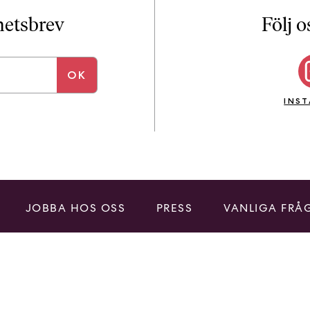
i
T
yhetsbrev
Följ o
a
n
k
e
INS
JOBBA HOS OSS
PRESS
VANLIGA FRÅ