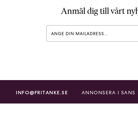
Anmäl dig till vårt n
ANNONSERA I SANS
INFO@FRITANKE.SE