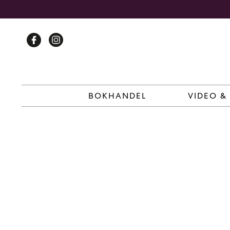
Skip
to
content
BOKHANDEL
VIDEO &