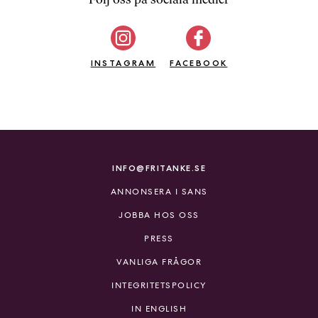
b
ö
c
INSTAGRAM
k
FACEBOOK
e
r
o
n
l
i
INFO@FRITANKE.SE
n
ANNONSERA I SANS
e
h
JOBBA HOS OSS
o
PRESS
s
F
VANLIGA FRÅGOR
r
INTEGRITETSPOLICY
i
T
IN ENGLISH