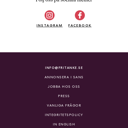
b
ö
c
INSTAGRAM
k
FACEBOOK
e
r
o
n
l
i
INFO@FRITANKE.SE
n
ANNONSERA I SANS
e
h
JOBBA HOS OSS
o
PRESS
s
F
VANLIGA FRÅGOR
r
INTEGRITETSPOLICY
i
T
IN ENGLISH