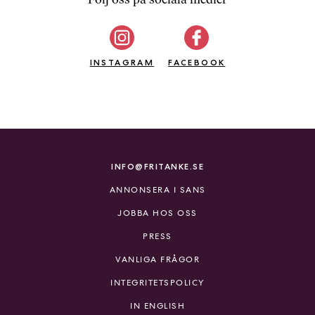
b
ö
c
INSTAGRAM
k
FACEBOOK
e
r
o
n
l
i
INFO@FRITANKE.SE
n
ANNONSERA I SANS
e
h
JOBBA HOS OSS
o
PRESS
s
F
VANLIGA FRÅGOR
r
INTEGRITETSPOLICY
i
T
IN ENGLISH