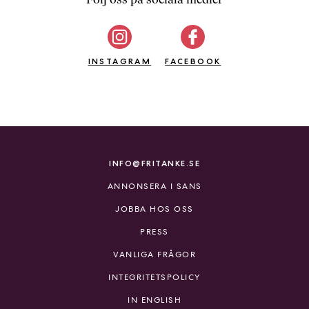
b
ö
c
INSTAGRAM
k
FACEBOOK
e
r
o
n
l
i
INFO@FRITANKE.SE
n
ANNONSERA I SANS
e
h
JOBBA HOS OSS
o
PRESS
s
F
VANLIGA FRÅGOR
r
INTEGRITETSPOLICY
i
T
IN ENGLISH